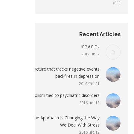
(61)
כללי
Recent Articles
שלום עולם!
7 ביוני 2017
Brain structure that tracks negative events
backfires in depression
21 ביולי 2016
Workaholism tied to psychiatric disorders
13 ביוני 2016
Crisis Hotline Approach Is Changing the Way
We Deal With Stress
13 ביוני 2016