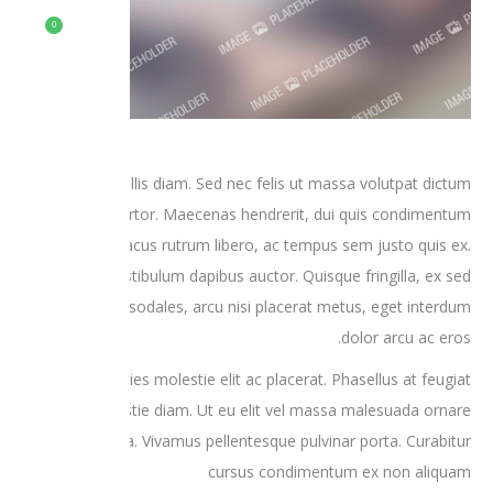
0
Nam eget mollis diam. Sed nec felis ut massa volutpat dictum
quis id tortor. Maecenas hendrerit, dui quis condimentum
eleifend, orci lacus rutrum libero, ac tempus sem justo quis ex.
Mauris vestibulum dapibus auctor. Quisque fringilla, ex sed
vestibulum sodales, arcu nisi placerat metus, eget interdum
dolor arcu ac eros.
Cras ultricies molestie elit ac placerat. Phasellus at feugiat
nunc, id molestie diam. Ut eu elit vel massa malesuada ornare
in id magna. Vivamus pellentesque pulvinar porta. Curabitur
cursus condimentum ex non aliquam