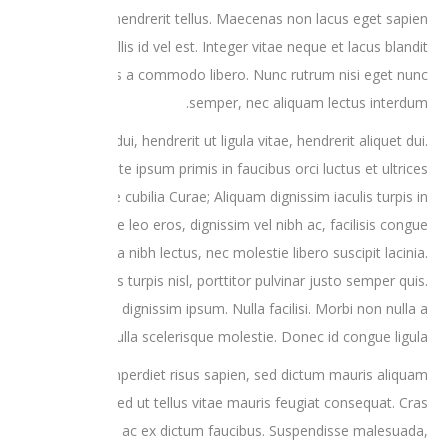
Vivamus non hendrerit tellus. Maecenas non lacus eget sapien
finibus mollis id vel est. Integer vitae neque et lacus blandit
venenatis a commodo libero. Nunc rutrum nisi eget nunc
semper, nec aliquam lectus interdum.
Nunc lacus dui, hendrerit ut ligula vitae, hendrerit aliquet dui.
Vestibulum ante ipsum primis in faucibus orci luctus et ultrices
posuere cubilia Curae; Aliquam dignissim iaculis turpis in
aliquet. Fusce leo eros, dignissim vel nibh ac, facilisis congue
elit. Duis viverra nibh lectus, nec molestie libero suscipit lacinia.
Nunc dapibus turpis nisl, porttitor pulvinar justo semper quis.
Vivamus in dignissim ipsum. Nulla facilisi. Morbi non nulla a
nulla scelerisque molestie. Donec id congue ligula.
Nullam imperdiet risus sapien, sed dictum mauris aliquam
eget. Sed ut tellus vitae mauris feugiat consequat. Cras
pretium metus ac ex dictum faucibus. Suspendisse malesuada,