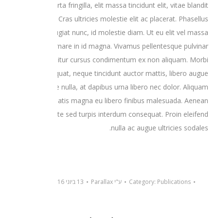
dolor sed porta fringilla, elit massa tincidunt elit, vitae blandit
leo velit et leo. Cras ultricies molestie elit ac placerat. Phasellus
at feugiat nunc, id molestie diam. Ut eu elit vel massa
malesuada ornare in id magna. Vivamus pellentesque pulvinar
porta. Curabitur cursus condimentum ex non aliquam. Morbi
consequat, neque tincidunt auctor mattis, libero augue
molestie nulla, at dapibus urna libero nec dolor. Aliquam
venenatis magna eu libero finibus malesuada. Aenean
hendrerit ante sed turpis interdum consequat. Proin eleifend
nulla ac augue ultricies sodales.
Publications
Category:
ע"י
Parallax
13 ביוני 2016
השאר תגובה